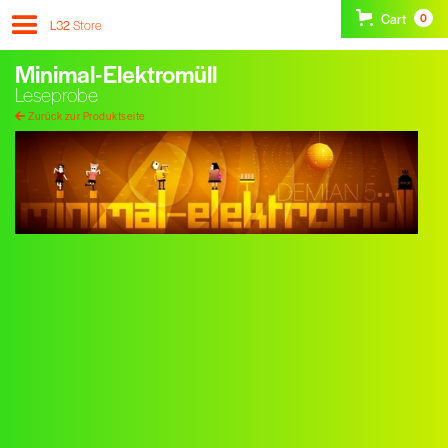
Cart
0
L32
Store
Minimal-Elektromüll
Leseprobe
Zurück zur Produktseite
